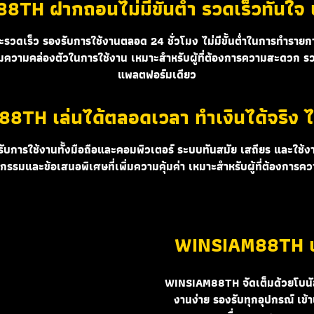
TH ฝากถอนไม่มีขั้นต่ำ รวดเร็วทันใจ เง
ว รองรับการใช้งานตลอด 24 ชั่วโมง ไม่มีขั้นต่ำในการทำรายการ
พิ่มความคล่องตัวในการใช้งาน เหมาะสำหรับผู้ที่ต้องการความสะดวก รว
แพลตฟอร์มเดียว
TH เล่นได้ตลอดเวลา ทำเงินได้จริง ไม
ารใช้งานทั้งมือถือและคอมพิวเตอร์ ระบบทันสมัย เสถียร และใช้งานง่า
ิจกรรมและข้อเสนอพิเศษที่เพิ่มความคุ้มค่า เหมาะสำหรับผู้ที่ต้อง
WINSIAM88TH แจก
WINSIAM88TH จัดเต็มด้วยโบนัสแ
งานง่าย รองรับทุกอุปกรณ์ เข้